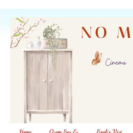
Home
Quem Sou Eu
Book´s Vivi