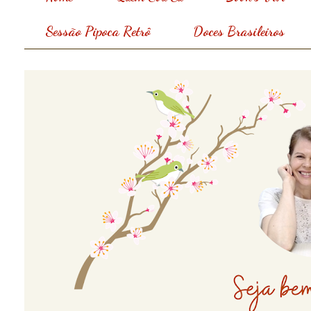
Sessão Pipoca Retrô
Doces Brasileiros