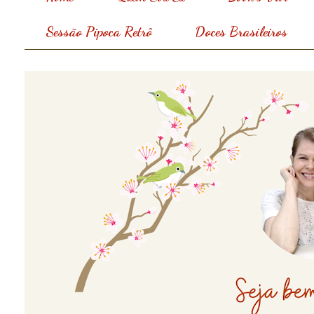
Sessão Pipoca Retrô
Doces Brasileiros