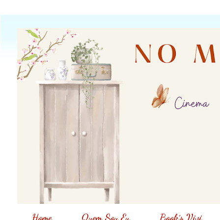
Home
Quem Sou Eu
Book´s Vivi