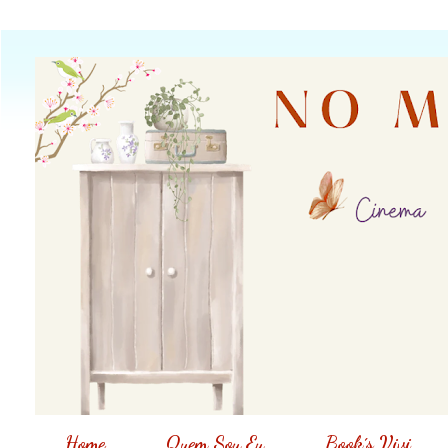
Home
Quem Sou Eu
Book´s Vivi