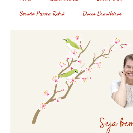
Sessão Pipoca Retrô
Doces Brasileiros