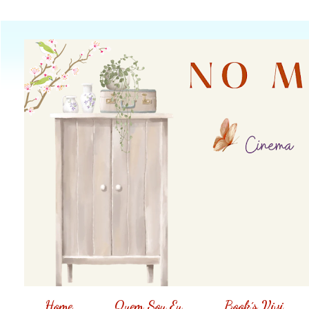
Home
Quem Sou Eu
Book´s Vivi