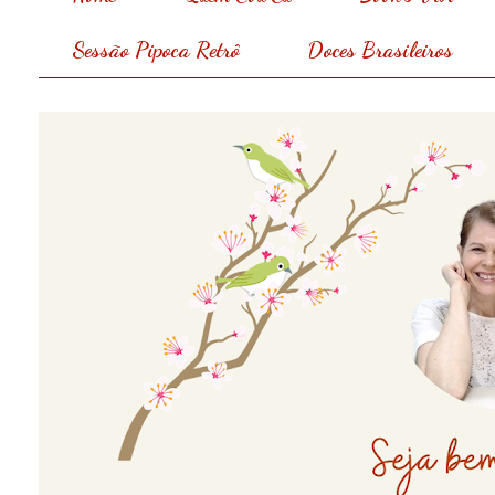
Sessão Pipoca Retrô
Doces Brasileiros