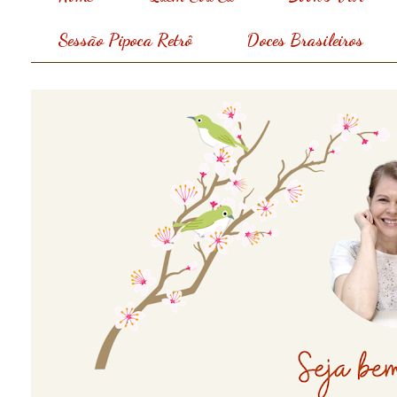
Sessão Pipoca Retrô
Doces Brasileiros