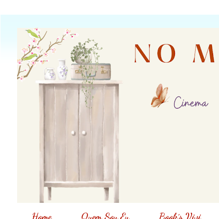
Home
Quem Sou Eu
Book´s Vivi