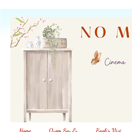
Home
Quem Sou Eu
Book´s Vivi