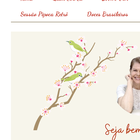
Sessão Pipoca Retrô
Doces Brasileiros