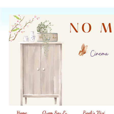
Home
Quem Sou Eu
Book´s Vivi