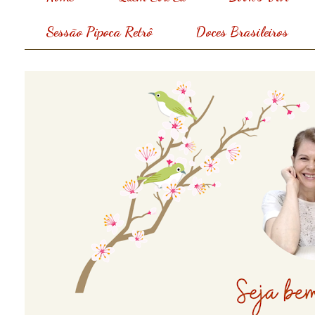
Sessão Pipoca Retrô
Doces Brasileiros