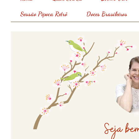
Sessão Pipoca Retrô
Doces Brasileiros