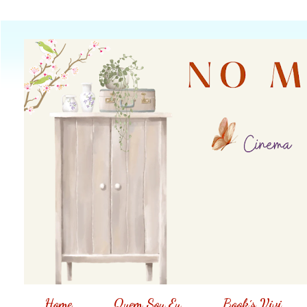
Home
Quem Sou Eu
Book´s Vivi