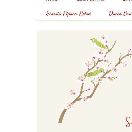
Sessão Pipoca Retrô
Doces Bras