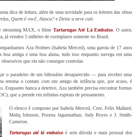
ma dica de leitura, além de uma novidade para os leitores das obras
relas, Quem é você, Alasca?
e
Deixe a neve cair.
 de streaming MAX, o filme
Tartarugas Até Lá Embaixo
. O autor,
eca, já vendeu 5 milhões de exemplares somente no Brasil.
ompanhamos Aza Holmes (Isabela Merced), uma garota de 17 anos
uma boa amiga e uma boa aluna, tudo isso enquanto navega em uma
 obsessivos que ela não consegue controlar.
gar o paradeiro de um bilionário desaparecido — para receber uma
ota retoma o contato com um amigo de infância que, por acaso, é
io. Enquanto banca a detetive, Aza também precisa encontrar formas
OC), que a prende em infinitas espirais de pensamento.
O elenco é composto por Isabela Merced, Cree, Felix Mallard,
Maliq Johnson, Poorna Jagannathan, Judy Reyes e J. Smith-
Cameron.
Tartarugas
até
lá
embaixo
é sem dúvida o mais pessoal dos