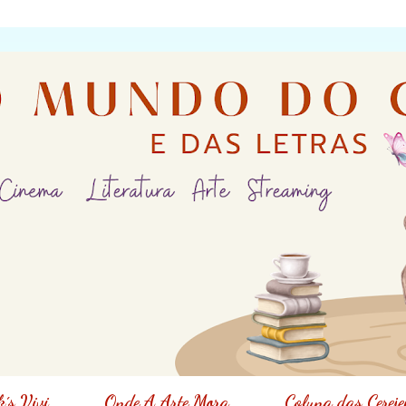
´s Vivi
Onde A Arte Mora
Coluna das Cereje