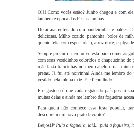
Olá! Como vocês estão? Junho chegou e com ele o
também é época das Festas Juninas.
Do arraial enfeitado com bandeirinhas e balões. 
deliciosas. Milho cozido, pamonha, bolos de mil
quente feita com especiarias), arroz doce, espiga 
Sempre procuro ir em uma festa para comer as gulos
com seus vestidinhos coloridos e chapeuzinho de
mãe fazia trancinhas no meu cabelo e das minhas
pretas. Já fui até noivinha! Ainda me lembro do
vestido pela minha mãe. Ele ficou lindo!
E o gostoso é que cada região do país possui sua
muitas delas e ainda me lembro das fogueiras acesas
Para quem não conhece essa festa popular, tr
descobrem um novo prato favorito?
Beijos!
🌽
Pula a fogueira, iaiá... pula a fogueira, i