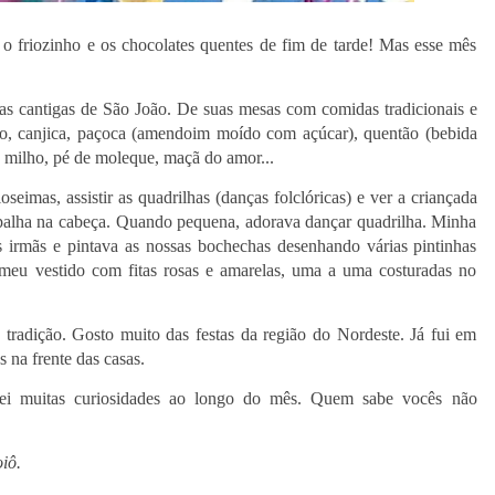
 friozinho e os chocolates quentes de fim de tarde! Mas esse mês
Das cantigas de São João. De suas mesas com comidas tradicionais e
ho, canjica, paçoca (amendoim moído com açúcar), quentão (bebida
de milho, pé de moleque, maçã do amor...
eimas, assistir as quadrilhas (danças folclóricas) e ver a criançada
 palha na cabeça. Quando pequena, adorava dançar quadrilha. Minha
 irmãs e pintava as nossas bochechas desenhando várias pintinhas
 meu vestido com fitas rosas e amarelas, uma a uma costuradas no
 tradição. Gosto muito das festas da região do Nordeste. Já fui em
 na frente das casas.
arei muitas curiosidades ao longo do mês. Quem sabe vocês não
oiô.