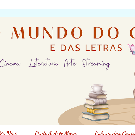
´s Vivi
Onde A Arte Mora
Coluna das Cereje