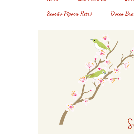
Sessão Pipoca Retrô
Doces Bras