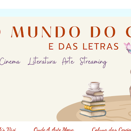
´s Vivi
Onde A Arte Mora
Coluna das Cereje