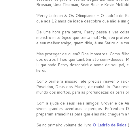
Brosnan, Uma Thurman, Sean Bean e Kevin McKidd
‘Percy Jackson & Os Olimpianos – O Ladrão de Ra
que aos 12 anos de idade descobre que não é um g
De uma hora para outra, Percy passa a ver cois
monstro mitológico que tenta matá-lo, seu profes
e seu melhor amigo, quem diria, é um Sátiro que t
Mas proteger de quem? Dos Monstros. Como filho
dos outros filhos que também são semi-deuses. M
Lugar onde Percy descobrirá o nome de seu pai, c
herói.
Como primeira missão, ele precisa reaver o ra
Poseidon, Deus dos Mares, de roubá-lo. Para rest
mundo dos mortos, para as profundezas da terra o
Com a ajuda de seus leais amigos Grover e de An
vivem grandes aventuras e perigos. Enfrentam
preparam armadilhas para que eles não cheguem a 
Se no primeiro volume do livro
O Ladrão de Raios
(