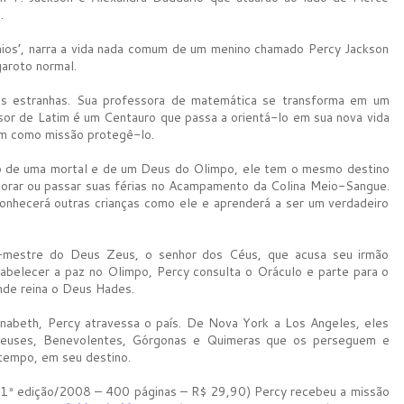
.
ios’, narra a vida nada comum de um menino chamado Percy Jackson
aroto normal.
as estranhas. Sua professora de matemática se transforma em um
sor de Latim é um Centauro que passa a orientá-lo em sua nova vida
em como missão protegê-lo.
 de uma mortal e de um Deus do Olimpo, ele tem o mesmo destino
orar ou passar suas férias no Acampamento da Colina Meio-Sangue.
onhecerá outras crianças como ele e aprenderá a ser um verdadeiro
io-mestre do Deus Zeus, o senhor dos Céus, que acusa seu irmão
abelecer a paz no Olimpo, Percy consulta o Oráculo e parte para o
nde reina o Deus Hades.
nabeth, Percy atravessa o país. De Nova York a Los Angeles, eles
 Deuses, Benevolentes, Górgonas e Quimeras que os perseguem e
tempo, em seu destino.
1ª edição/2008 – 400 páginas – R$ 29,90) Percy recebeu a missão