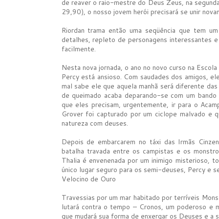
de reaver o raio-mestre do Deus Zeus, na segund
29,90), o nosso jovem herói precisará se unir no
Riordan trama então uma seqüência que tem um r
detalhes, repleto de personagens interessantes e i
facilmente.
Nesta nova jornada, o ano no novo curso na Escola
Percy está ansioso. Com saudades dos amigos, el
mal sabe ele que aquela manhã será diferente das
de queimado acaba deparando-se com um bando de
que eles precisam, urgentemente, ir para o Aca
Grover foi capturado por um ciclope malvado e q
natureza com deuses.
Depois de embarcarem no táxi das Irmãs Cinze
batalha travada entre os campistas e os monstro
Thalia é envenenada por um inimigo misterioso, t
único lugar seguro para os semi-deuses, Percy e s
Velocino de Ouro
Travessias por um mar habitado por terríveis Mons
lutará contra o tempo – Cronos, um poderoso e m
que mudará sua forma de enxergar os Deuses e a 