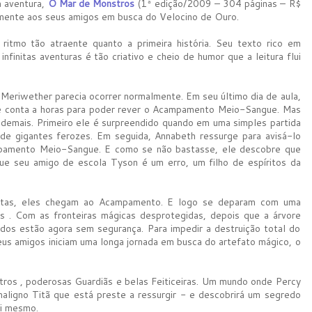
a aventura,
O Mar de Monstros
(1ª edição/2009 – 304 páginas – R$
vamente aos seus amigos em busca do Velocino de Ouro.
itmo tão atraente quanto a primeira história. Seu texto rico em
nfinitas aventuras é tão criativo e cheio de humor que a leitura flui
 Meriwether parecia ocorrer normalmente. Em seu último dia de aula,
e conta a horas para poder rever o Acampamento Meio-Sangue. Mas
 demais. Primeiro ele é surpreendido quando em uma simples partida
 gigantes ferozes. Em seguida, Annabeth ressurge para avisá-lo
mpamento Meio-Sangue. E como se não bastasse, ele descobre que
ue seu amigo de escola Tyson é um erro, um filho de espíritos da
ntas, eles chegam ao Acampamento. E logo se deparam com uma
s . Com as fronteiras mágicas desprotegidas, depois que a árvore
odos estão agora sem segurança. Para impedir a destruição total do
eus amigos iniciam uma longa jornada em busca do artefato mágico, o
tros , poderosas Guardiãs e belas Feiticeiras. Um mundo onde Percy
aligno Titã que está preste a ressurgir - e descobrirá um segredo
si mesmo.