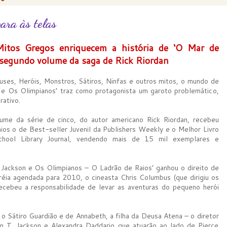
ara às telas
itos Gregos enriquecem a história de ‘O Mar de
segundo volume da saga de Rick Riordan
ses, Heróis, Monstros, Sátiros, Ninfas e outros mitos, o mundo de
 e Os Olimpianos’ traz como protagonista um garoto problemático,
rativo.
ume da série de cinco, do autor americano Rick Riordan, recebeu
ios o de Best-seller Juvenil da Publishers Weekly e o Melhor Livro
hool Library Journal, vendendo mais de 15 mil exemplares e
 Jackson e Os Olimpianos – O Ladrão de Raios’ ganhou o direito de
éia agendada para 2010, o cineasta Chris Columbus (que dirigiu os
 recebeu a responsabilidade de levar as aventuras do pequeno herói
, o Sátiro Guardião e de Annabeth, a filha da Deusa Atena – o diretor
n T. Jackson e Alexandra Daddario que atuarão ao lado de Pierce