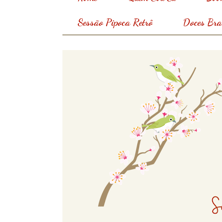
Sessão Pipoca Retrô
Doces Bras