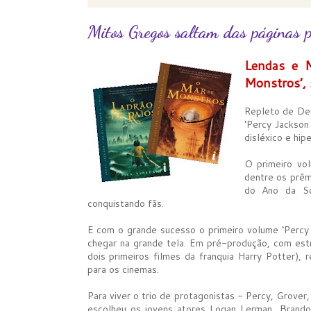
Mitos Gregos saltam das páginas p
Lendas e M
Monstros’, 
Repleto de Deu
‘Percy Jackson
disléxico e hipe
O primeiro vol
dentre os prêm
do Ano da Sc
conquistando fãs.
E com o grande sucesso o primeiro volume ‘Percy
chegar na grande tela. Em pré-produção, com estr
dois primeiros filmes da franquia Harry Potter),
para os cinemas.
Para viver o trio de protagonistas - Percy, Grover
escolheu os jovens atores Logan Lerman, Brando