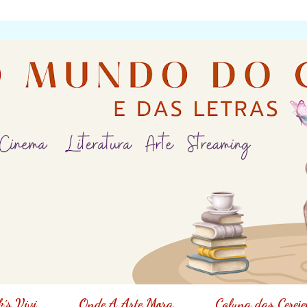
´s Vivi
Onde A Arte Mora
Coluna das Cereje