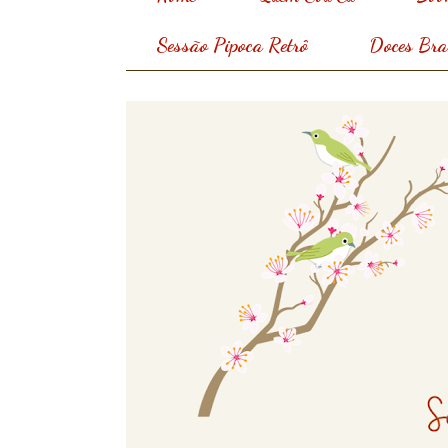
Sessão Pipoca Retrô
Doces Bras