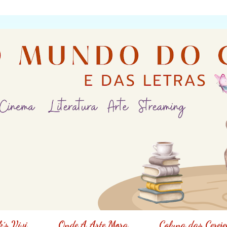
´s Vivi
Onde A Arte Mora
Coluna das Cereje