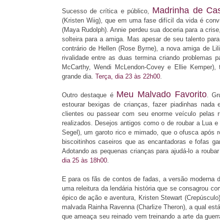
Madrinha de Ca
Sucesso de crítica e público,
(Kristen Wiig), que em uma fase difícil da vida é co
(Maya Rudolph). Annie perdeu sua doceria para a crise
solteira para a amiga. Mas apesar de seu talento par
contrário de Hellen (Rose Byrne), a nova amiga de Lil
rivalidade entre as duas termina criando problemas
McCarthy, Wendi McLendon-Covey e Ellie Kemper), 
grande dia.
Terça, dia 23 às 22h00
.
Meu Malvado Favorito
Outro destaque é
. Gr
estourar bexigas de crianças, fazer piadinhas nada 
clientes ou passear com seu enorme veículo pelas r
realizados. Desejos antigos como o de roubar a Lua e 
Segel), um garoto rico e mimado, que o ofusca após 
biscoitinhos caseiros que as encantadoras e fofas g
Adotando as pequenas crianças para ajudá-lo a roubar 
dia 25 às 18h00
.
E para os fãs de contos de fadas, a versão moderna
uma releitura da lendária história que se consagrou c
épico de ação e aventura, Kristen Stewart (Crepúsculo
malvada Rainha Ravenna (Charlize Theron), a qual está
que ameaça seu reinado vem treinando a arte da guerr