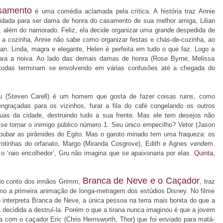
samento
é uma comédia aclamada pela crítica. A história traz Annie
nvidada para ser dama de honra do casamento de sua melhor amiga, Lilian
, além do namorado. Feliz, ela decide organizar uma grande despedida de
a a cozinha, Annie não sabe como organizar festas e chás-de-cozinha, ao
ian. Linda, magra e elegante, Helen é perfeita em tudo o que faz. Logo a
 para a noiva. Ao lado das demais damas de honra (Rose Byrne, Melissa
todas terminam se envolvendo em várias confusões até a chegada do
u (Steven Carell) é um homem que gosta de fazer coisas ruins, como
engraçadas para os vizinhos, furar a fila do café congelando os outros
uas da cidade, destruindo tudo a sua frente. Mas ele tem desejos não
se tornar o inimigo público número 1. Seu único empecilho? Vetor (Jason
roubar as pirâmides do Egito. Mas o garoto minado tem uma fraqueza: os
arotinhas do orfanato, Margo (Miranda Cosgrove), Edith e Agnes vendem.
o ‘raio encolhedor’, Gru não imagina que se apaixonaria por elas.
Quinta,
Branca de Neve e o Caçador
 do conto dos irmãos Grimm,
, traz
omo a primeira animação de longa-metragem dos estúdios Disney. No filme
) interpreta Branca de Neve, a única pessoa na terra mais bonita do que a
 decidida a destruí-la. Porém o que a tirana nunca imaginou é que a jovem
a com o caçador Eric (Chris Hemsworth, Thor) que foi enviado para matá-