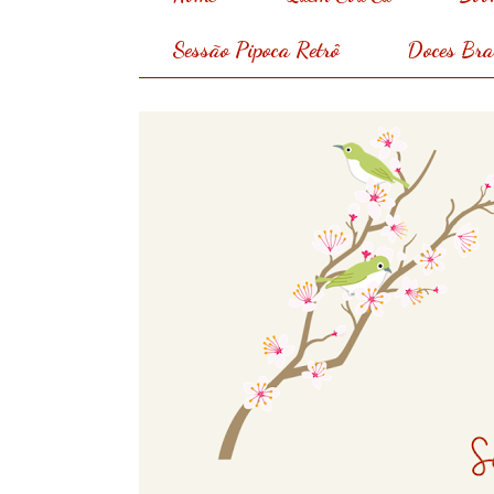
Sessão Pipoca Retrô
Doces Bras