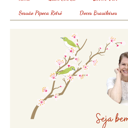
Sessão Pipoca Retrô
Doces Brasileiros