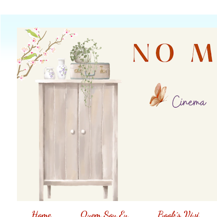
Home
Quem Sou Eu
Book´s Vivi