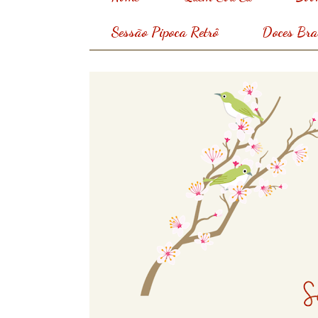
Sessão Pipoca Retrô
Doces Bras