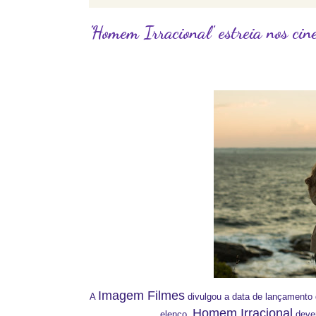
'Homem Irracional' estreia nos ci
Imagem Filmes
A
divulgou a data de lançamento
Homem Irracional
elenco.
dever