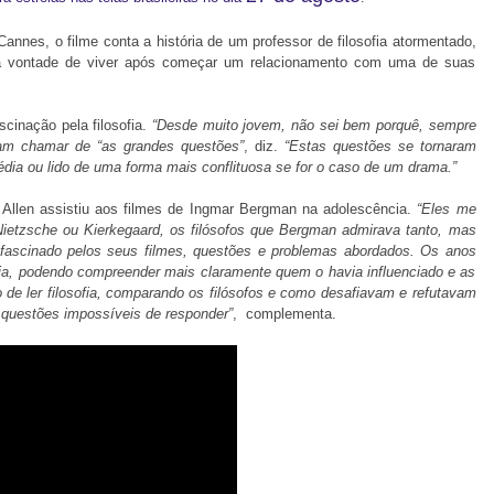
Cannes, o filme conta a história de um professor de filosofia atormentado,
 a vontade de viver após começar um relacionamento com uma de suas
cinação pela filosofia.
“Desde muito jovem, não sei bem porquê, sempre
am chamar de “as grandes questões”
, diz.
“Estas questões se tornaram
dia ou lido de uma forma mais conflituosa se for o caso de um drama.”
o Allen assistiu aos filmes de Ingmar Bergman na adolescência.
“Eles me
Nietzsche ou Kierkegaard, os filósofos que Bergman admirava tanto, mas
 fascinado pelos seus filmes, questões e problemas abordados. Os anos
sofia, podendo compreender mais claramente quem o havia influenciado e as
o de ler filosofia, comparando os filósofos e como desafiavam e refutavam
 questões impossíveis de responder”
, complementa.