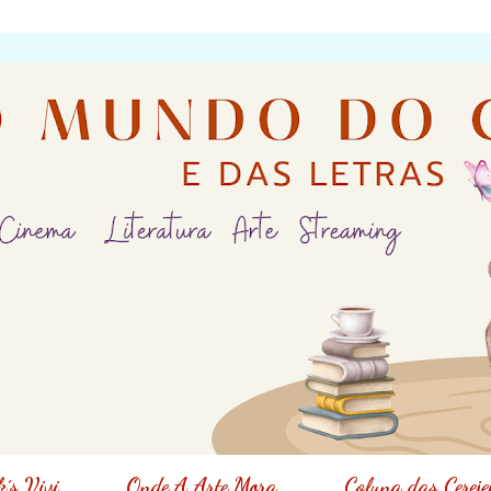
´s Vivi
Onde A Arte Mora
Coluna das Cereje