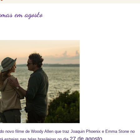
nemas em agosto
 do novo filme de Woody Allen que traz Joaquin Phoenix e Emma Stone no
27 de agosto
á estreias nas telas brasileiras no dia
.