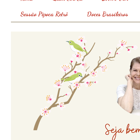
Sessão Pipoca Retrô
Doces Brasileiros