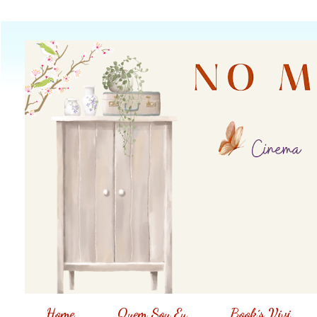
Home
Quem Sou Eu
Book´s Vivi