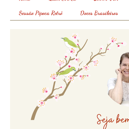
Sessão Pipoca Retrô
Doces Brasileiros