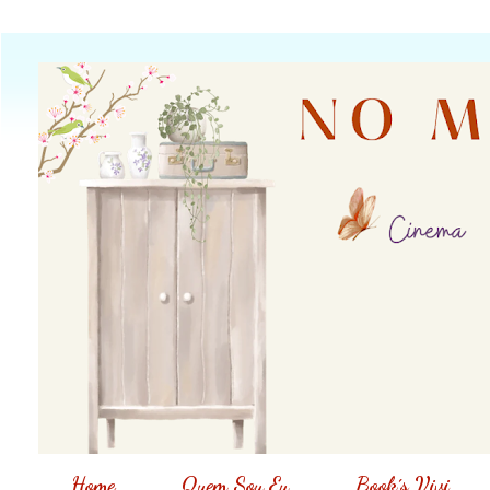
Home
Quem Sou Eu
Book´s Vivi