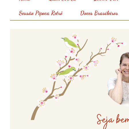
Sessão Pipoca Retrô
Doces Brasileiros