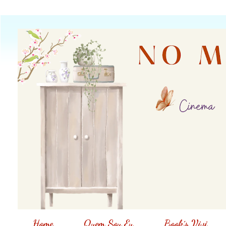
Home
Quem Sou Eu
Book´s Vivi