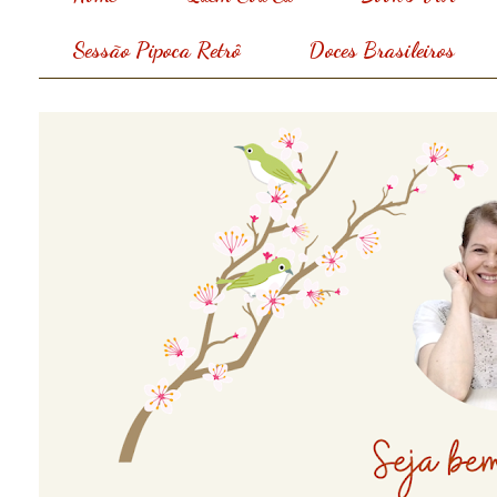
Sessão Pipoca Retrô
Doces Brasileiros