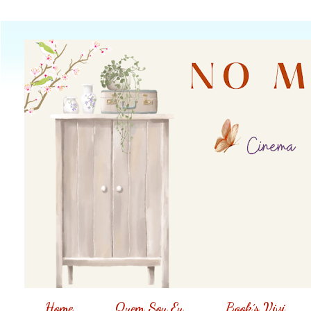
Home
Quem Sou Eu
Book´s Vivi