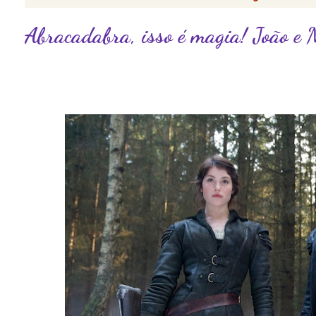
Abracadabra, isso é magia! João e 