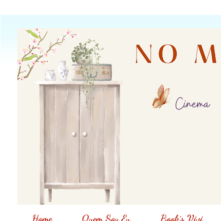
Home
Quem Sou Eu
Book´s Vivi