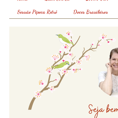
Sessão Pipoca Retrô
Doces Brasileiros