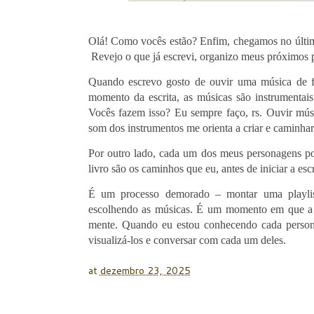
Olá! Como vocês estão? Enfim, chegamos no últim
Revejo o que já escrevi, organizo meus próximos p
Quando escrevo gosto de ouvir uma música de f
momento da escrita, as músicas são instrumentais
Vocês fazem isso? Eu sempre faço, rs. Ouvir mús
som dos instrumentos me orienta a criar e caminha
Por outro lado, cada um dos meus personagens pos
livro são os caminhos que eu, antes de iniciar a es
É um processo demorado – montar uma playlis
escolhendo as músicas. É um momento em que a h
mente. Quando eu estou conhecendo cada persona
visualizá-los e conversar com cada um deles.
at
dezembro 23, 2025