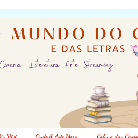
´s Vivi
Onde A Arte Mora
Coluna das Cereje