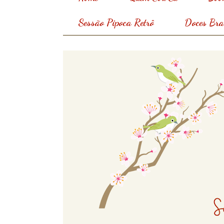
Sessão Pipoca Retrô
Doces Bras