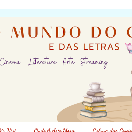
´s Vivi
Onde A Arte Mora
Coluna das Cereje