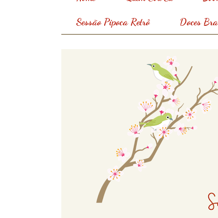
Sessão Pipoca Retrô
Doces Bras