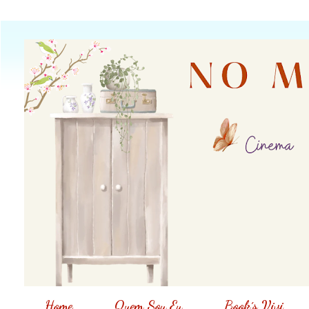
Home
Quem Sou Eu
Book´s Vivi