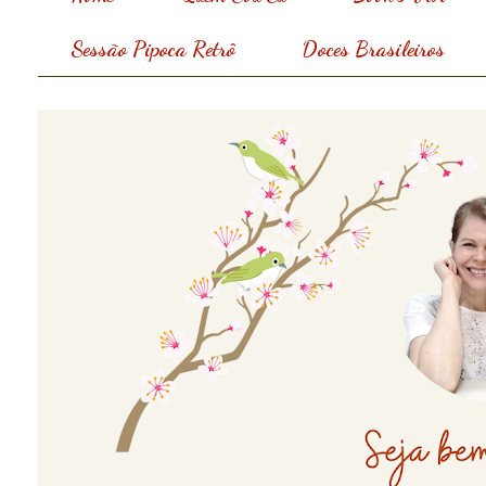
Sessão Pipoca Retrô
Doces Brasileiros