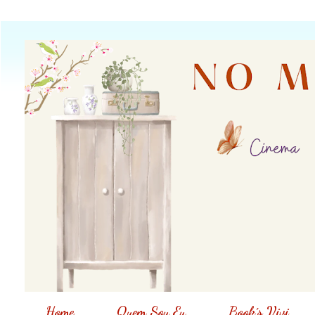
Home
Quem Sou Eu
Book´s Vivi