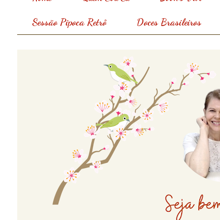
Sessão Pipoca Retrô
Doces Brasileiros