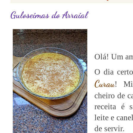
Guloseimas do Arraial
Olá! Um am
O dia certo
Curau
! Mi
cheiro de c
receita é 
leite e can
de servir.