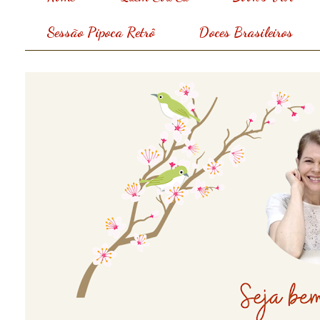
Sessão Pipoca Retrô
Doces Brasileiros