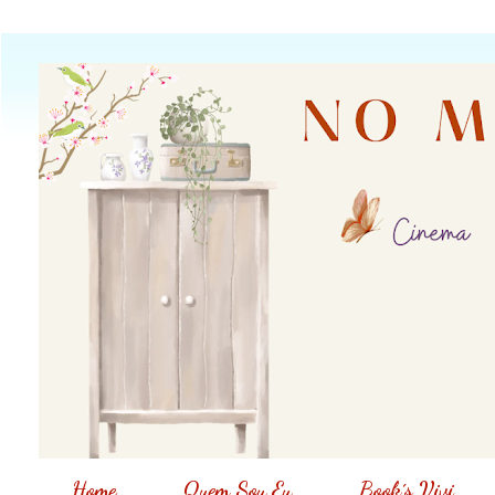
Home
Quem Sou Eu
Book´s Vivi