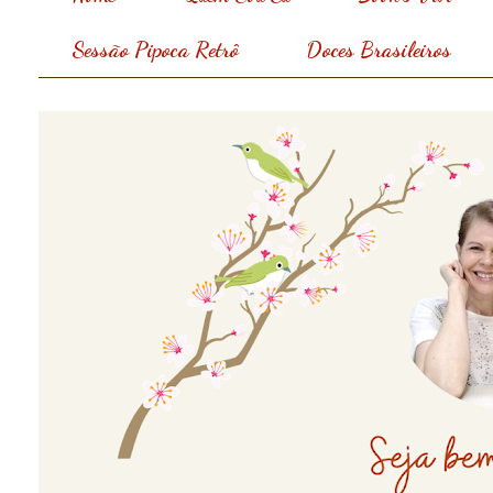
Sessão Pipoca Retrô
Doces Brasileiros