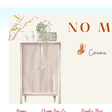
Home
Quem Sou Eu
Book´s Vivi