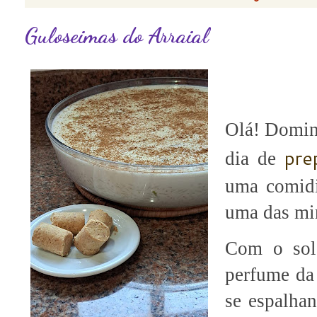
Guloseimas do Arraial
Olá! Doming
pre
dia de
uma comidin
uma das min
Com o sol 
perfume da 
se espalhan