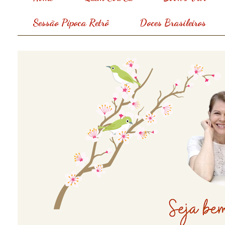
Sessão Pipoca Retrô
Doces Brasileiros