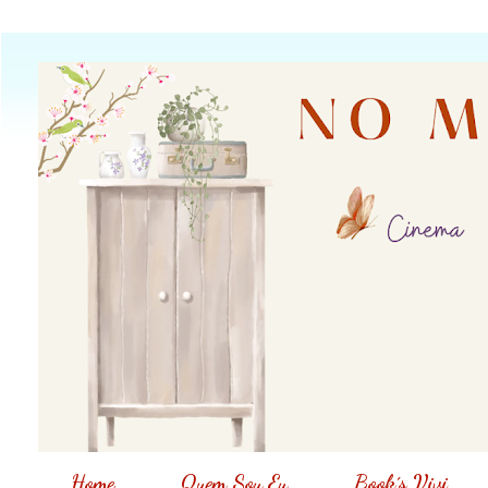
Home
Quem Sou Eu
Book´s Vivi