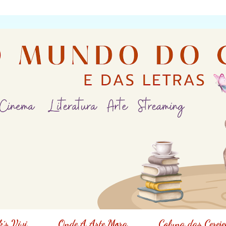
´s Vivi
Onde A Arte Mora
Coluna das Cereje