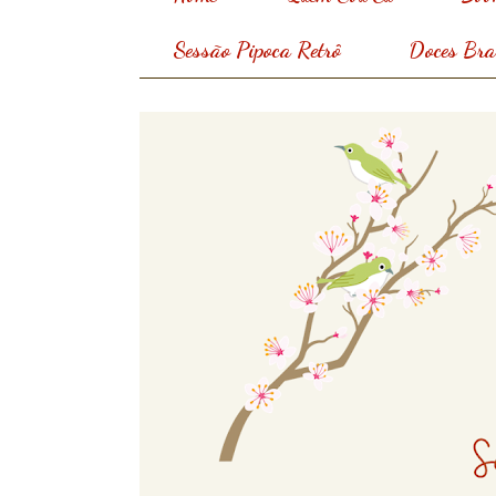
Sessão Pipoca Retrô
Doces Bras