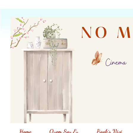
Home
Quem Sou Eu
Book´s Vivi