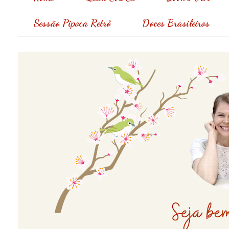
Sessão Pipoca Retrô
Doces Brasileiros