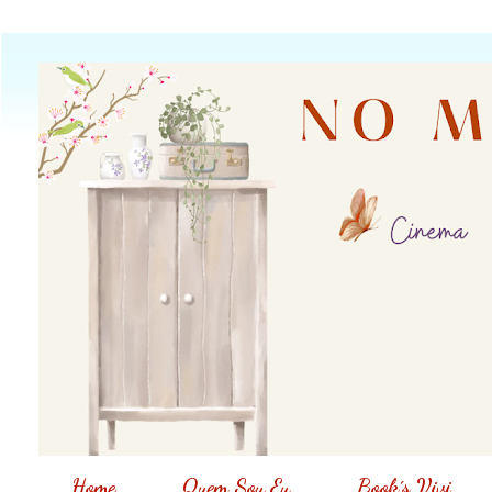
Home
Quem Sou Eu
Book´s Vivi