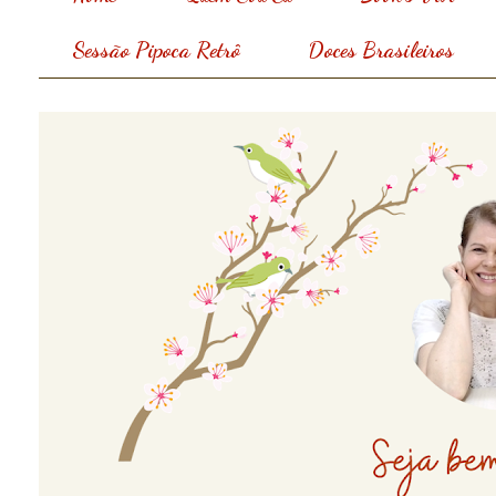
Sessão Pipoca Retrô
Doces Brasileiros