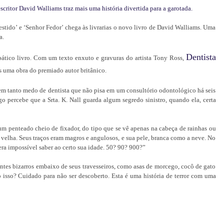
 escritor David Walliams traz mais uma história divertida para a garotada.
stido’ e ‘Senhor Fedor’ chega às livrarias o novo livro de David Walliams. Uma
a.
Dentista
pático livro. Com um texto enxuto e gravuras do artista Tony Ross,
s uma obra do premiado autor britânico.
em tanto medo de dentista que não pisa em um consultório odontológico há seis
o percebe que a Srta. K. Nall guarda algum segredo sinistro, quando ela, certa
 um penteado cheio de fixador, do tipo que se vê apenas na cabeça de rainhas ou
to velha. Seus traços eram magros e angulosos, e sua pele, branca como a neve. No
era impossível saber ao certo sua idade. 50? 90? 900?”
ntes bizarros embaixo de seus travesseiros, como asas de morcego, cocô de gato
 isso? Cuidado para não ser descoberto. Esta é uma história de terror com uma