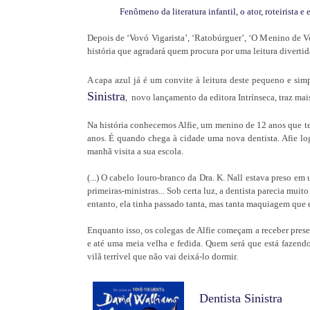
Fenômeno da literatura infantil, o ator, roteirista e
Depois de ‘Vovó Vigarista’, ‘Ratobúrguer’, ‘O Menino de Ve
história que agradará quem procura por uma leitura divertid
A capa azul já é um convite à leitura deste pequeno e sim
Sinistra
,
novo lançamento da editora Intrínseca, traz mai
Na história conhecemos Alfie, um menino de 12 anos que t
anos. É quando chega à cidade uma nova dentista. Afie log
manhã visita a sua escola.
(...) O cabelo louro-branco da Dra. K. Nall estava preso em
primeiras-ministras... Sob certa luz, a dentista parecia mui
entanto, ela tinha passado tanta, mas tanta maquiagem que 
Enquanto isso, os colegas de Alfie começam a receber prese
e até uma meia velha e fedida. Quem será que está fazendo
vilã terrível que não vai deixá-lo dormir.
Dentista Sinistra