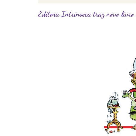
Editora Intrínseca traz novo livr