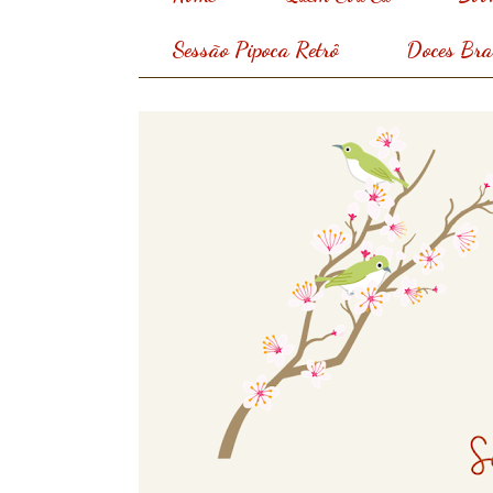
Sessão Pipoca Retrô
Doces Bras