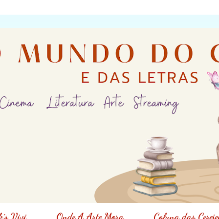
´s Vivi
Onde A Arte Mora
Coluna das Cereje