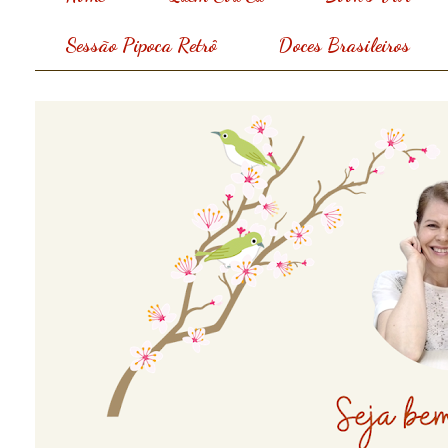
Sessão Pipoca Retrô
Doces Brasileiros