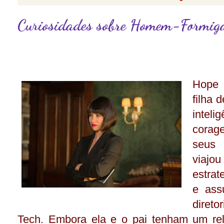
Curiosidades sobre Homem-Formig
Hope 
filha 
intel
corag
seus 
viaj
estrat
e ass
direto
Tech. Embora ela e o pai tenham um re