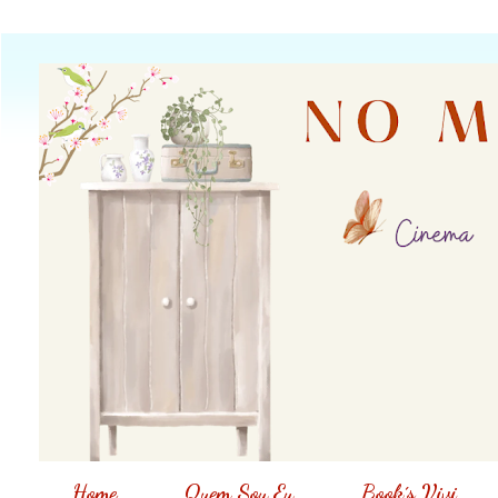
Home
Quem Sou Eu
Book´s Vivi