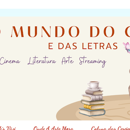
´s Vivi
Onde A Arte Mora
Coluna das Cereje