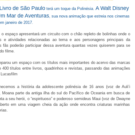
 Livro de São Paulo
A Walt Disney
terá um toque da Polinésia.
m Mar de Aventuras
, sua nova animação que estreia nos cinemas
em janeiro de 2017.
”, o espaço apresentará um circuito com o chão repleto de bolinhas onde o
es e atividades relacionadas ao tema e aos personagens principais da
os fãs poderão participar dessa aventura quantas vezes quiserem para se
do filme.
preparou um espaço com os títulos mais importantes do acervo das marcas
o 400 títulos entre livros, quadrinhos e revistas, passando das animações
 Lucasfilm
hecemos a história da adolescente polinésia de 16 anos (voz de Auli’i
a, Moana parte da antiga ilha do sul do Pacífico de Oceania em busca de
junta a seu herói, o “espirituoso” e poderoso semideus Maui (voz de Dwayne
 aberto em uma viagem cheia da ação onde encontra criaturas marinhas
rias.