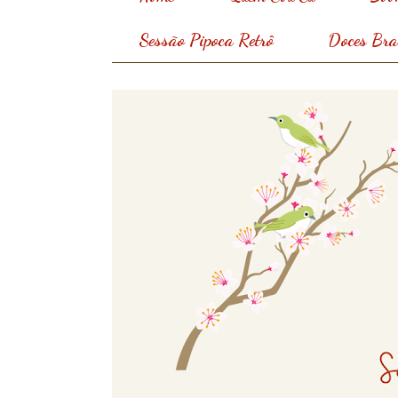
Sessão Pipoca Retrô
Doces Bras