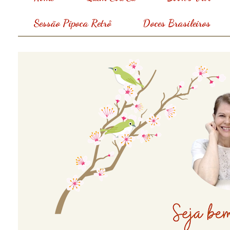
Sessão Pipoca Retrô
Doces Brasileiros