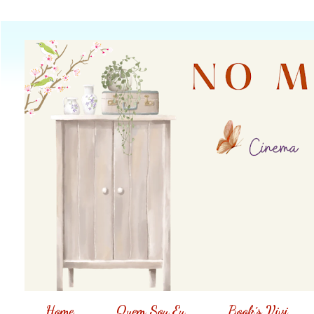
Home
Quem Sou Eu
Book´s Vivi