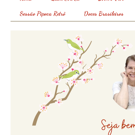
Sessão Pipoca Retrô
Doces Brasileiros