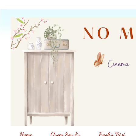
Home
Quem Sou Eu
Book´s Vivi