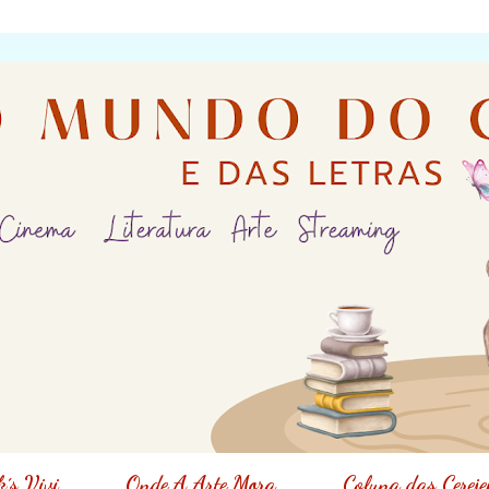
´s Vivi
Onde A Arte Mora
Coluna das Cereje