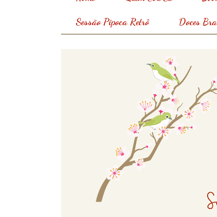
Sessão Pipoca Retrô
Doces Bras