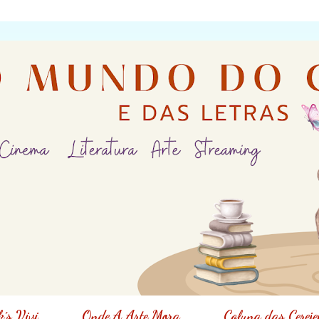
´s Vivi
Onde A Arte Mora
Coluna das Cereje