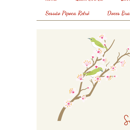
Sessão Pipoca Retrô
Doces Bras