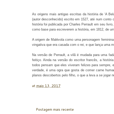
As origens mais antigas escritas da história de ‘A Be
(autor desconhecido) escrito em 1527, até num conto d
história foi publicada por Charles Perrault em seu liv
como base para escreverem a história, em 1812, de uma 
A origem de Malévola como uma personagem feminina do 
vingativa que era casada com o rei, e que lança uma ma
Na versão de Perrault, a vilã é mudada para uma fada
feitiço. Ainda na versão do escritor francês, a histó
todos pensam que eles viveram felizes para sempre, el
verdade, é uma ogra que gosta de comer carne human
planos descobertos pelo filho, o que a leva a se jogar 
at
maio 13, 2017
Postagem mais recente