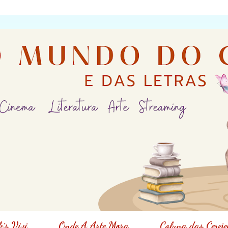
´s Vivi
Onde A Arte Mora
Coluna das Cereje