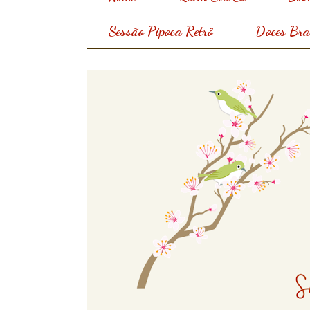
Sessão Pipoca Retrô
Doces Bras