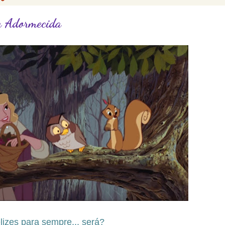
la Adormecida
lizes para sempre... será?