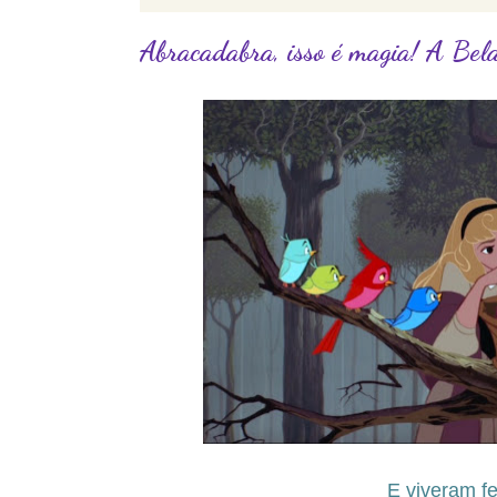
Abracadabra, isso é magia! A Be
E viveram fe