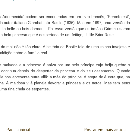
la Adormecida’ podem ser encontradas em um livro francês, ‘Perceforest’,
o autor italiano Giambattista Basile (1636). Mas em 1697, uma versão da
ro, ‘La belle au bois dormant’. Foi essa versão que os irmãos Grimm usaram
bela princesa que é despertada de um feitiço, ‘Little Briar Rose’.
mal não é tão clara. A história de Basile fala de uma rainha invejosa e
ldição sobre a família real.
 malvada e a princesa é salva por um belo príncipe cujo beijo quebra o
ria continua depois do despertar da princesa e do seu casamento. Quando
e nos apresenta outra vilã: a mãe do príncipe. A sogra de Aurora que, na
a. A maldosa vilã planeja devorar a princesa e os netos. Mas tem seus
numa tina cheia de serpentes.
Página inicial
Postagem mais antiga