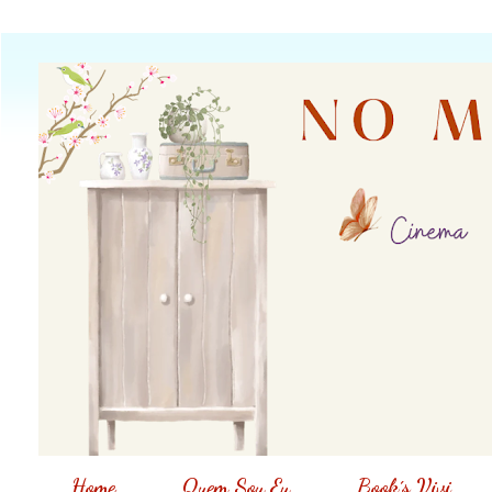
Home
Quem Sou Eu
Book´s Vivi