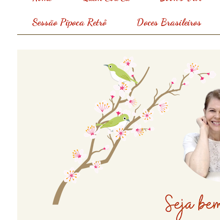
Sessão Pipoca Retrô
Doces Brasileiros