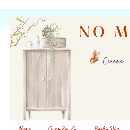
Home
Quem Sou Eu
Book´s Vivi