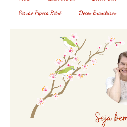
Sessão Pipoca Retrô
Doces Brasileiros