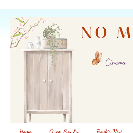
Home
Quem Sou Eu
Book´s Vivi