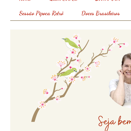
Sessão Pipoca Retrô
Doces Brasileiros