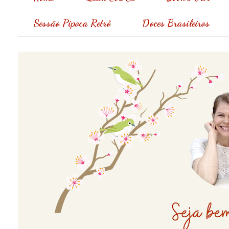
Sessão Pipoca Retrô
Doces Brasileiros