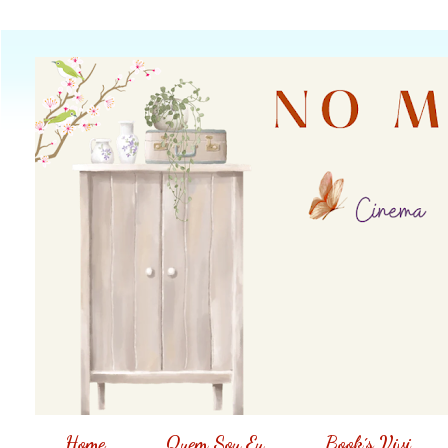
Home
Quem Sou Eu
Book´s Vivi