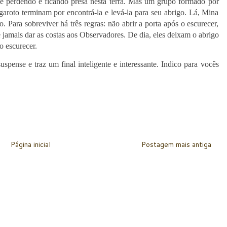
 se perdendo e ficando presa nesta terra. Mas um grupo formado por
garoto terminam por encontrá-la e levá-la para seu abrigo. Lá, Mina
. Para sobreviver há três regras: não abrir a porta após o escurecer,
e jamais dar as costas aos Observadores. De dia, eles deixam o abrigo
o escurecer.
pense e traz um final inteligente e interessante. Indico para vocês
Página inicial
Postagem mais antiga