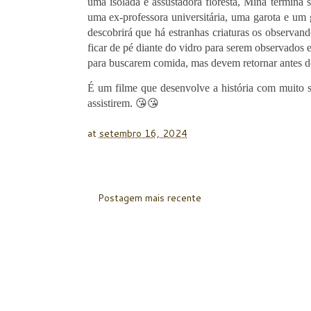
uma isolada e assustadora floresta, Mina termina
uma ex-professora universitária, uma garota e um 
descobrirá que há estranhas criaturas os observando
ficar de pé diante do vidro para serem observados 
para buscarem comida, mas devem retornar antes d
É um filme que desenvolve a história com muito sus
assistirem. 😘😘
at
setembro 16, 2024
Postagem mais recente