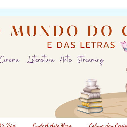
´s Vivi
Onde A Arte Mora
Coluna das Cereje