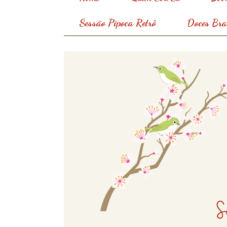
Sessão Pipoca Retrô
Doces Bras