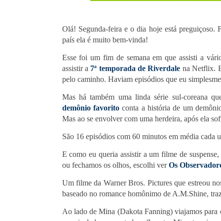
Olá! Segunda-feira e o dia hoje está preguiçoso
país ela é muito bem-vinda!
Esse foi um fim de semana em que assisti a vári
assistir a
7ª temporada de Riverdale
na Netflix. E
pelo caminho. Haviam episódios que eu simplesment
Mas há também uma linda série sul-coreana que 
demônio favorito
conta a história de um demônio
Mas ao se envolver com uma herdeira, após ela sofr
São 16 episódios com 60 minutos em média cada um
E como eu queria assistir a um filme de suspens
ou fechamos os olhos, escolhi ver
Os Observador
Um filme da Warner Bros. Pictures que estreou no
baseado no romance homônimo de A.M.Shine, traz u
Ao lado de Mina (Dakota Fanning) viajamos para o 