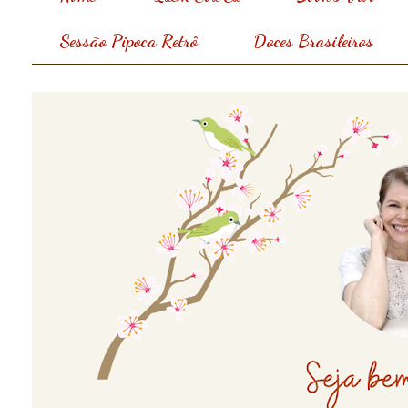
Sessão Pipoca Retrô
Doces Brasileiros