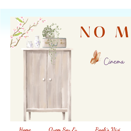
Home
Quem Sou Eu
Book´s Vivi