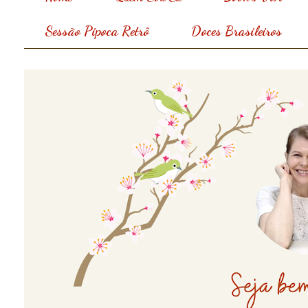
Sessão Pipoca Retrô
Doces Brasileiros