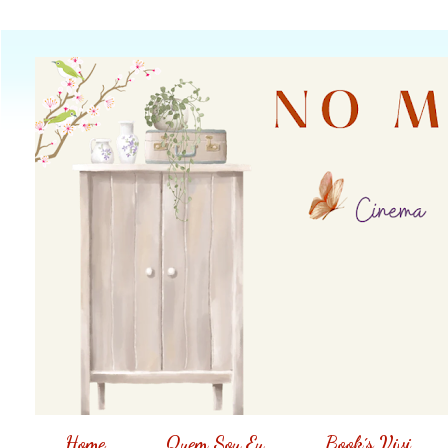
Home
Quem Sou Eu
Book´s Vivi