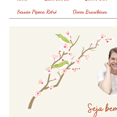
Sessão Pipoca Retrô
Doces Brasileiros