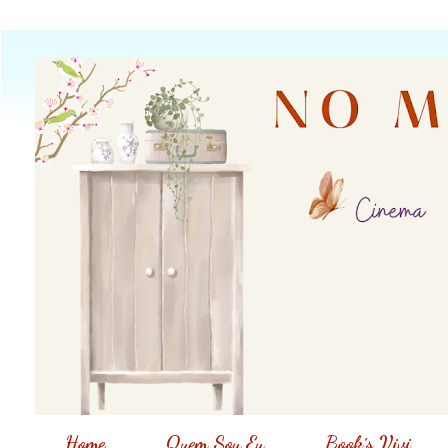
Home
Quem Sou Eu
Book´s Vivi