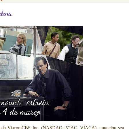
atina
o da ViacomCBS Inc. (NASDAQ: VIAC, VIACA), anunciou seu