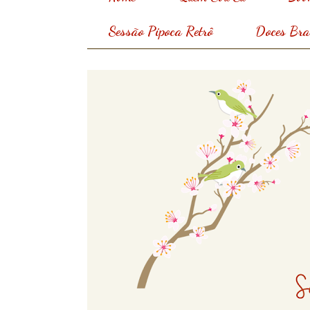
Sessão Pipoca Retrô
Doces Bras