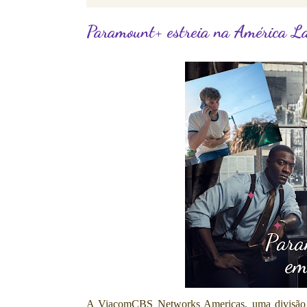
Paramount+ estreia na América L
A ViacomCBS Networks Americas, uma divisã