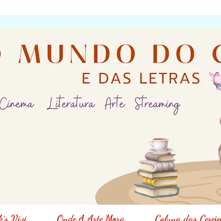
´s Vivi
Onde A Arte Mora
Coluna das Cereje