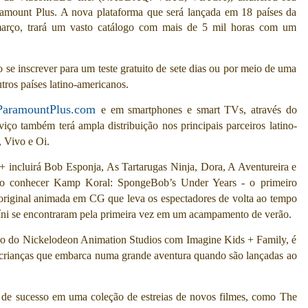
ramount Plus. A nova plataforma que será lançada em 18 países da
 março, trará um vasto catálogo com mais de 5 mil horas com um
se inscrever para um teste gratuito de sete dias ou por meio de uma
ros países latino-americanos.
ParamountPlus.com
e em smartphones e smart TVs, através do
ço também terá ampla distribuição nos principais parceiros latino-
, Vivo e Oi.
t+ incluirá Bob Esponja, As Tartarugas Ninja, Dora, A Aventureira e
rão conhecer Kamp Koral: SpongeBob’s Under Years - o primeiro
original animada em CG que leva os espectadores de volta ao tempo
íni se encontraram pela primeira vez em um acampamento de verão.
ção do Nickelodeon Animation Studios com Imagine Kids + Family, é
 crianças que embarca numa grande aventura quando são lançadas ao
es de sucesso em uma
coleção de estreias de novos filmes, como The