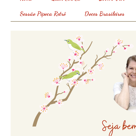
Sessão Pipoca Retrô
Doces Brasileiros