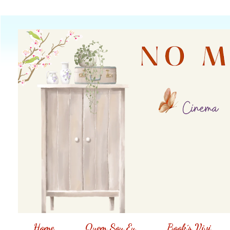
Home
Quem Sou Eu
Book´s Vivi