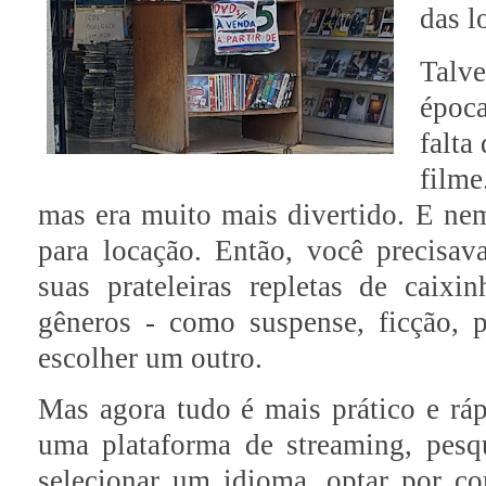
das l
Talve
époc
falta
film
mas era muito mais divertido. E nem
para locação. Então, você precisav
suas prateleiras repletas de caixi
gêneros - como suspense, ficção, po
escolher um outro.
Mas agora tudo é mais prático e ráp
uma plataforma de streaming, pesqu
selecionar um idioma, optar por c