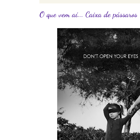
O que vem aí... Caixa de pássaros