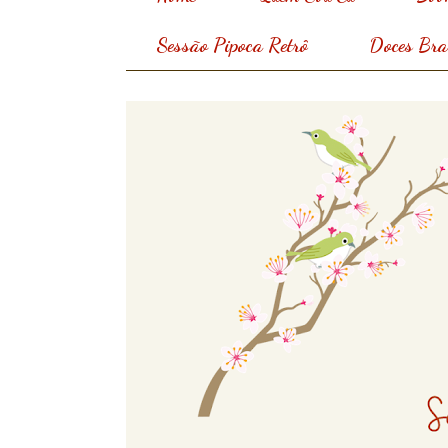
Sessão Pipoca Retrô
Doces Bras