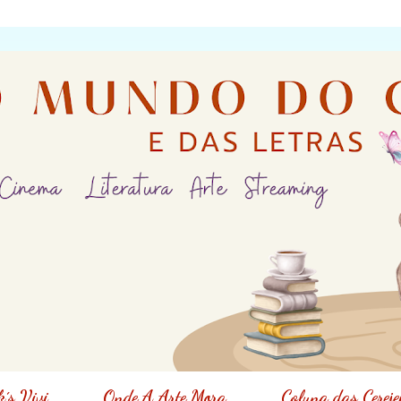
´s Vivi
Onde A Arte Mora
Coluna das Cereje