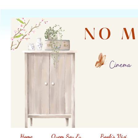
Home
Quem Sou Eu
Book´s Vivi