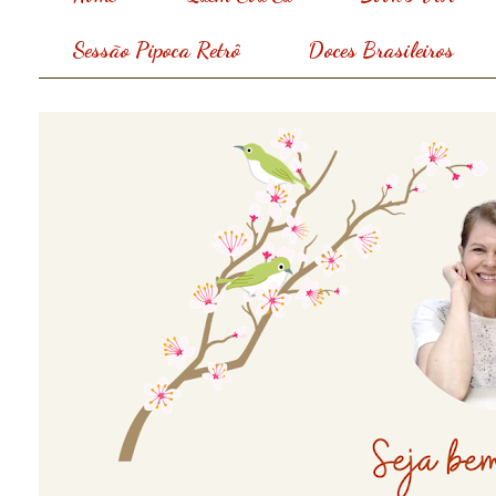
Sessão Pipoca Retrô
Doces Brasileiros